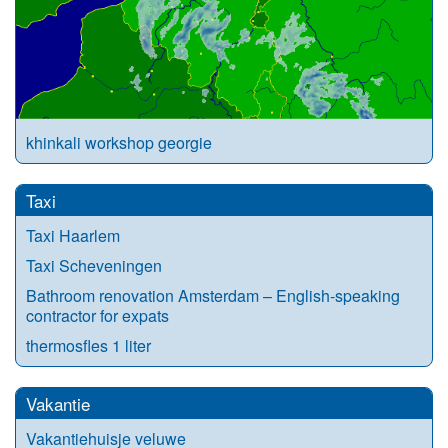
khinkali workshop georgie
Taxi
Taxi Haarlem
Taxi Scheveningen
Bathroom renovation Amsterdam – English-speaking
contractor for expats
thermosfles 1 liter
Vakantie
Vakantiehuisje veluwe