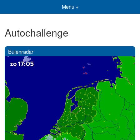
Menu +
Autochallenge
Buienradar